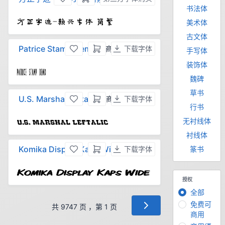
书法体
美术体
古文体
Patrice Stamp Demo
，商用须授权
下载字体
手写体
装饰体
魏碑
草书
U.S. Marshal Leftalic
，商用须授权
下载字体
行书
无衬线体
衬线体
Komika Display Kaps Wide
篆书
，免费
下载字体
授权
全部
免费可
共 9747 页 ，第 1 页
商用