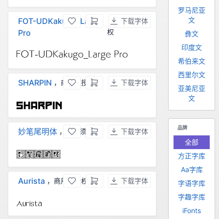
罗马尼亚
文
FOT-UDKakugo_Large
下载字体
，商用须授
权
Pro
彝文
印度文
希伯来文
西里尔文
SHARPIN
，商用须授权
下载字体
亚美尼亚
文
品牌
妙笔尾明体
，商用须授权
下载字体
全部
方正字库
Aa字库
Aurista
，商用须授权
下载字体
字语字库
字趣字库
iFonts