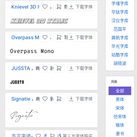
字魂字库
Knievel 3D Italic
，商用须授权
下载字体
华钛字库
汉仪字库
范国平
Overpass Mono
，商用须授权
下载字体
龚帆字库
华光字库
站酷字库
胡晓波
JUSSTA
，商用须授权
下载字体
风格
全部
Signatie
，商用须授权
下载字体
黑体
宋体
仿宋体
楷体
隶书
方正字迹-赖兴才体 简繁
第三方字体购买
，商用须授权