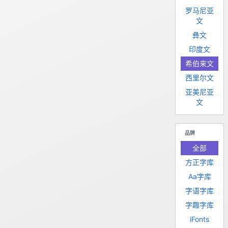
罗马尼亚
文
彝文
印度文
希伯来文
西里尔文
亚美尼亚
文
品牌
全部
方正字库
Aa字库
字语字库
字趣字库
iFonts