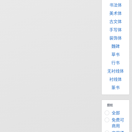
书法体
美术体
古文体
手写体
装饰体
魏碑
草书
行书
无衬线体
衬线体
篆书
授权
全部
免费可
商用