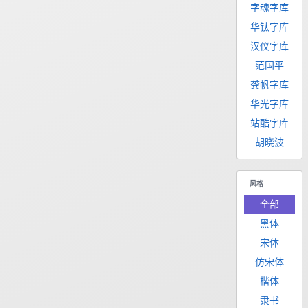
字魂字库
华钛字库
汉仪字库
范国平
龚帆字库
华光字库
站酷字库
胡晓波
风格
全部
黑体
宋体
仿宋体
楷体
隶书