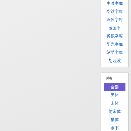
字魂字库
华钛字库
汉仪字库
范国平
龚帆字库
华光字库
站酷字库
胡晓波
风格
全部
黑体
宋体
仿宋体
楷体
隶书