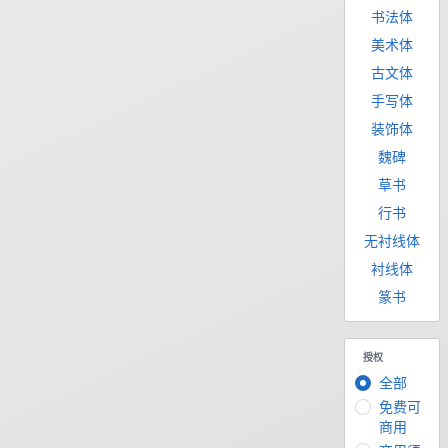
书法体
美术体
古文体
手写体
装饰体
魏碑
草书
行书
无衬线体
衬线体
篆书
授权
全部
免费可
商用