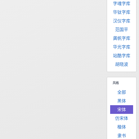
字魂字库
华钛字库
汉仪字库
范国平
龚帆字库
华光字库
站酷字库
胡晓波
风格
全部
黑体
宋体
仿宋体
楷体
隶书