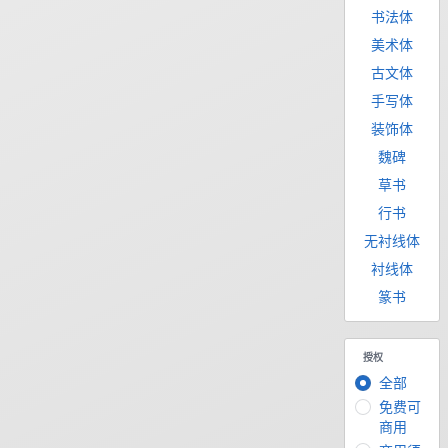
书法体
美术体
古文体
手写体
装饰体
魏碑
草书
行书
无衬线体
衬线体
篆书
授权
全部
免费可
商用