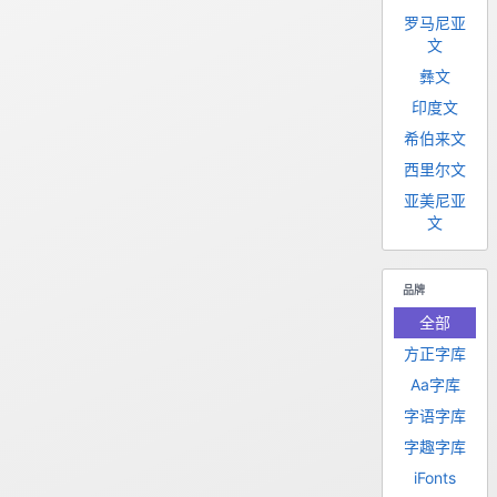
罗马尼亚
文
彝文
印度文
希伯来文
西里尔文
亚美尼亚
文
品牌
全部
方正字库
Aa字库
字语字库
字趣字库
iFonts