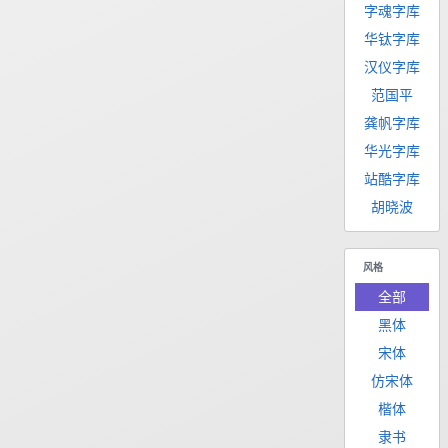
字魂字库
华钛字库
汉仪字库
范国平
龚帆字库
华光字库
站酷字库
胡晓波
风格
全部
黑体
宋体
仿宋体
楷体
隶书