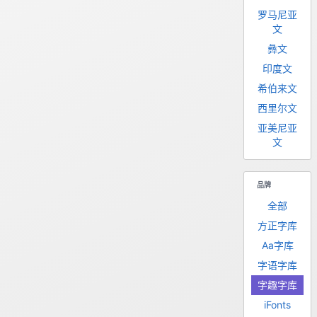
罗马尼亚
文
彝文
印度文
希伯来文
西里尔文
亚美尼亚
文
品牌
全部
方正字库
Aa字库
字语字库
字趣字库
iFonts