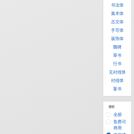
书法体
美术体
古文体
手写体
装饰体
魏碑
草书
行书
无衬线体
衬线体
篆书
授权
全部
免费可
商用