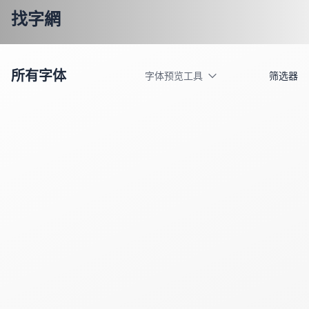
找字網
所有字体
字体预览工具
筛选器