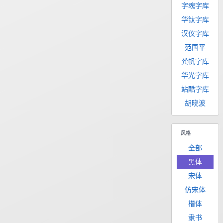
字魂字库
华钛字库
汉仪字库
范国平
龚帆字库
华光字库
站酷字库
胡晓波
风格
全部
黑体
宋体
仿宋体
楷体
隶书