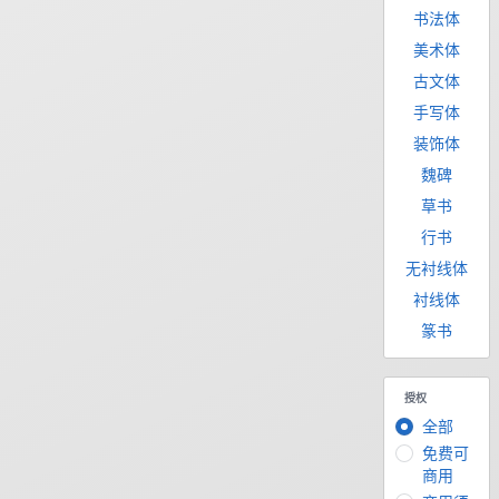
书法体
美术体
古文体
手写体
装饰体
魏碑
草书
行书
无衬线体
衬线体
篆书
授权
全部
免费可
商用