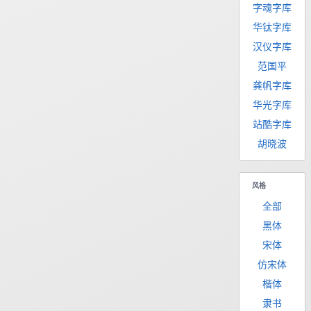
字魂字库
华钛字库
汉仪字库
范国平
龚帆字库
华光字库
站酷字库
胡晓波
风格
全部
黑体
宋体
仿宋体
楷体
隶书