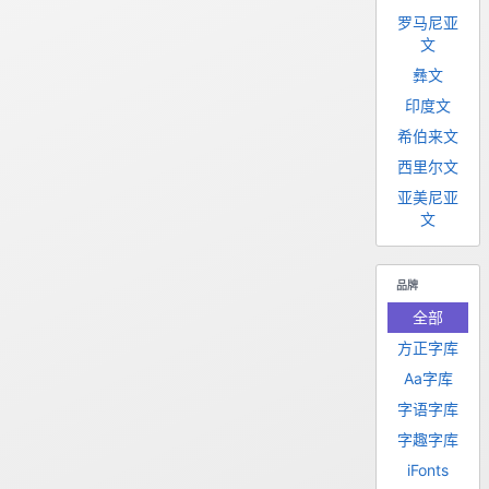
罗马尼亚
文
彝文
印度文
希伯来文
西里尔文
亚美尼亚
文
品牌
全部
方正字库
Aa字库
字语字库
字趣字库
iFonts