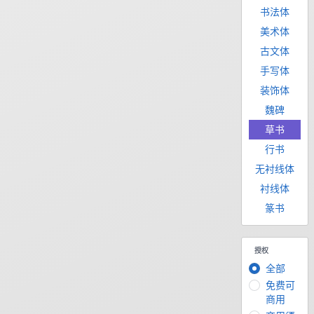
书法体
美术体
古文体
手写体
装饰体
魏碑
草书
行书
无衬线体
衬线体
篆书
授权
全部
免费可
商用