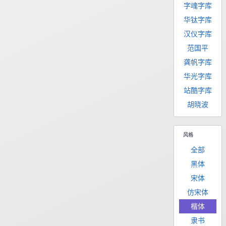
字魂字库
华钛字库
汉仪字库
范国平
龚帆字库
华光字库
站酷字库
胡晓波
风格
全部
黑体
宋体
仿宋体
楷体
隶书