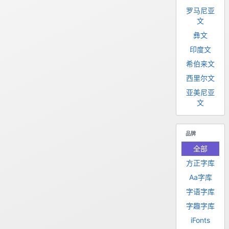
罗马尼亚
文
彝文
印度文
希伯来文
西里尔文
亚美尼亚
文
品牌
全部
方正字库
Aa字库
字语字库
字趣字库
iFonts