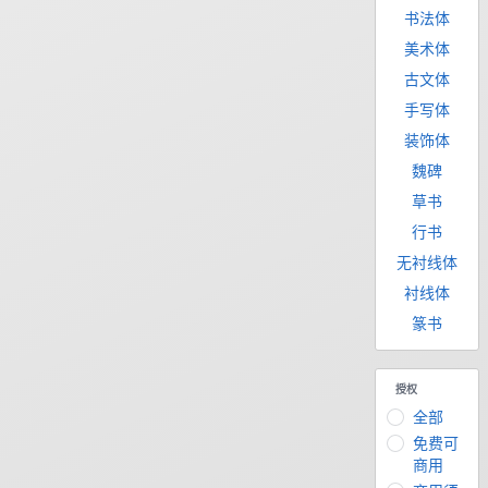
书法体
美术体
古文体
手写体
装饰体
魏碑
草书
行书
无衬线体
衬线体
篆书
授权
全部
免费可
商用