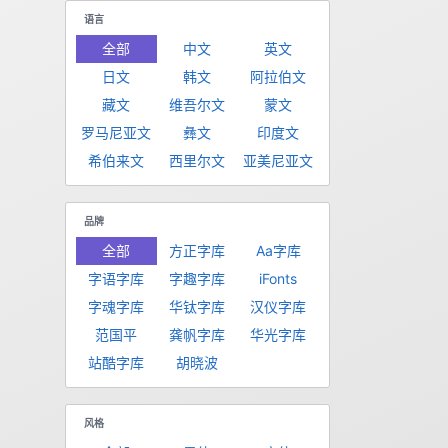
语言
全部
中文
英文
日文
韩文
阿拉伯文
藏文
维吾尔文
蒙文
罗马尼亚文
彝文
印度文
希伯来文
西里尔文
亚美尼亚文
品牌
全部
方正字库
Aa字库
字语字库
字趣字库
iFonts
字魂字库
华钛字库
汉仪字库
范国平
龚帆字库
华光字库
站酷字库
胡晓波
风格