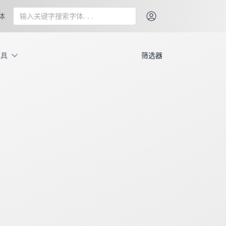
体
工具
筛选器