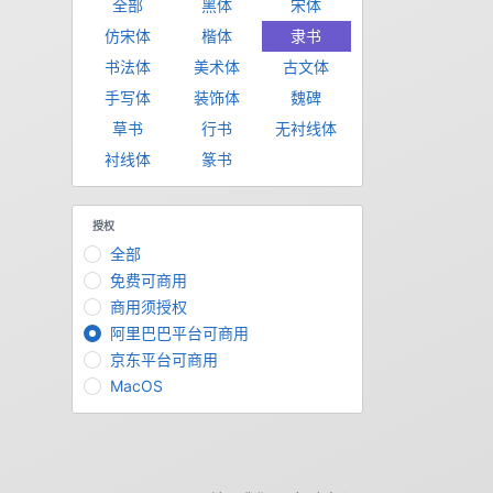
全部
黑体
宋体
仿宋体
楷体
隶书
书法体
美术体
古文体
手写体
装饰体
魏碑
草书
行书
无衬线体
衬线体
篆书
授权
全部
免费可商用
商用须授权
阿里巴巴平台可商用
京东平台可商用
MacOS