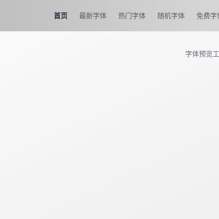
首页
最新字体
热门字体
随机字体
免费字
字体预览