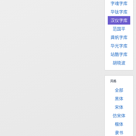
字魂字库
华钛字库
汉仪字库
范国平
龚帆字库
华光字库
站酷字库
胡晓波
风格
全部
黑体
宋体
仿宋体
楷体
隶书