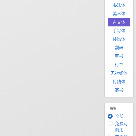
书法体
美术体
古文体
手写体
装饰体
魏碑
草书
行书
无衬线体
衬线体
篆书
授权
全部
免费可
商用