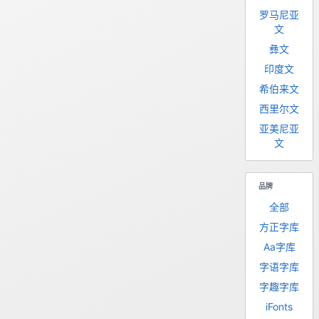
罗马尼亚
文
彝文
印度文
希伯来文
西里尔文
亚美尼亚
文
品牌
全部
方正字库
Aa字库
字语字库
字趣字库
iFonts