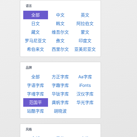
语言
全部
中文
英文
日文
韩文
阿拉伯文
藏文
维吾尔文
蒙文
罗马尼亚文
彝文
印度文
希伯来文
西里尔文
亚美尼亚文
品牌
全部
方正字库
Aa字库
字语字库
字趣字库
iFonts
字魂字库
华钛字库
汉仪字库
范国平
龚帆字库
华光字库
站酷字库
胡晓波
风格