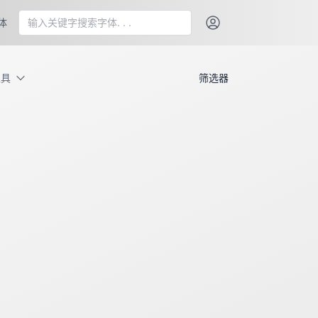
体
工具
筛选器